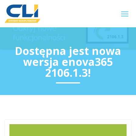
Dostępna jest nowa
wersja enova365
2106.1.3!