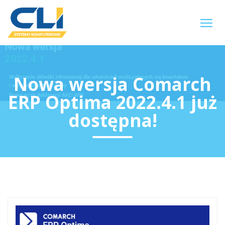
Nowa wersja Comarch
ERP Optima 2022.4.1 już
dostępna!