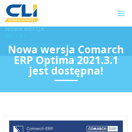
Nowa wersja Comarch
ERP Optima 2021.3.1
jest dostępna!