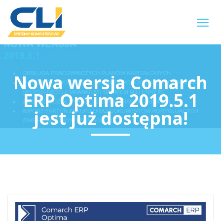
Nowa wersja Comarch
ERP Optima 2019.5.1
jest już dostępna!