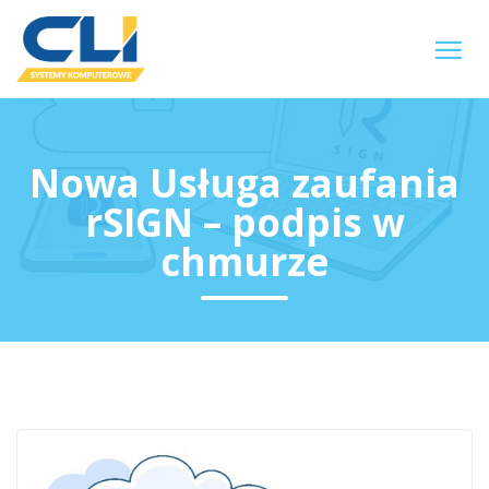
Nowa Usługa zaufania
rSIGN – podpis w
chmurze