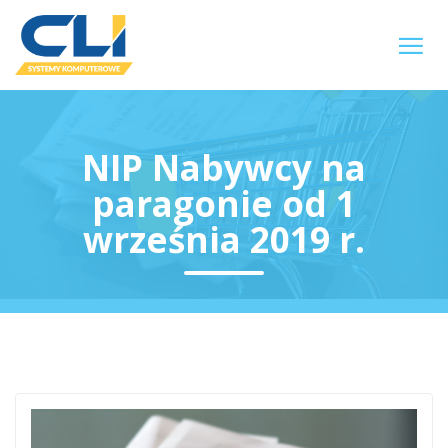
NIP Nabywcy na
paragonie od 1
września 2019 r.