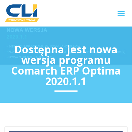
Dostępna jest nowa
wersja programu
Comarch ERP Optima
2020.1.1