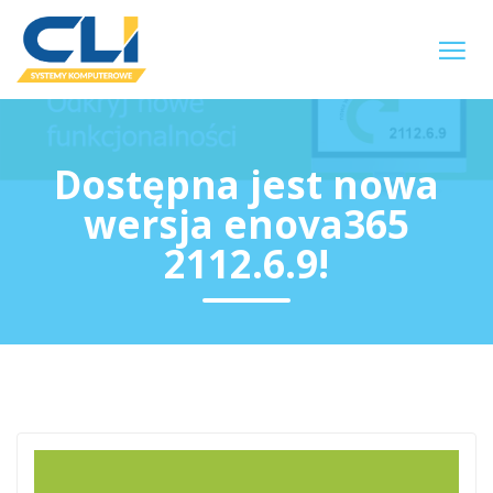
Dostępna jest nowa
wersja enova365
2112.6.9!