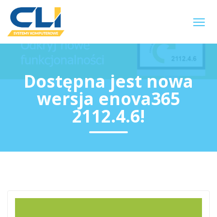
Dostępna jest nowa
wersja enova365
2112.4.6!